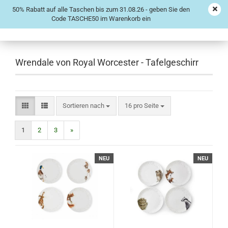
50% Rabatt auf alle Taschen bis zum 31.08.26 - geben Sie den
Code TASCHE50 im Warenkorb ein
Wrendale von Royal Worcester - Tafelgeschirr
Sortieren nach
16 pro Seite
1
2
3
»
NEU
NEU