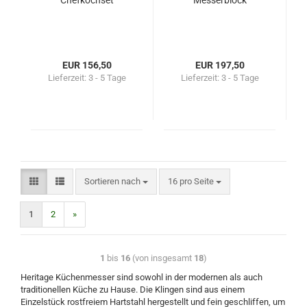
Chefkochset
Messerblock
EUR 156,50
EUR 197,50
Lieferzeit:
3 - 5 Tage
Lieferzeit:
3 - 5 Tage
Sortieren nach
16 pro Seite
1
2
»
1
bis
16
(von insgesamt
18
)
Heritage Küchenmesser sind sowohl in der modernen als auch
traditionellen Küche zu Hause. Die Klingen sind aus einem
Einzelstück rostfreiem Hartstahl hergestellt und fein geschliffen, um