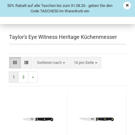
50% Rabatt auf alle Taschen bis zum 31.08.26 - geben Sie den
Code TASCHE50 im Warenkorb ein
Taylor's Eye Witness Heritage Küchenmesser
Sortieren nach
16 pro Seite
1
2
»