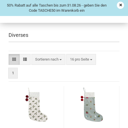
50% Rabatt auf alle Taschen bis zum 31.08.26 - geben Sie den
Code TASCHE50 im Warenkorb ein
Diverses
Sortieren nach
16 pro Seite
1