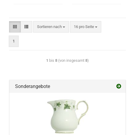
Sortieren nach
16 pro Seite
1
1
bis
8
(von insgesamt
8
)
Sonderangebote