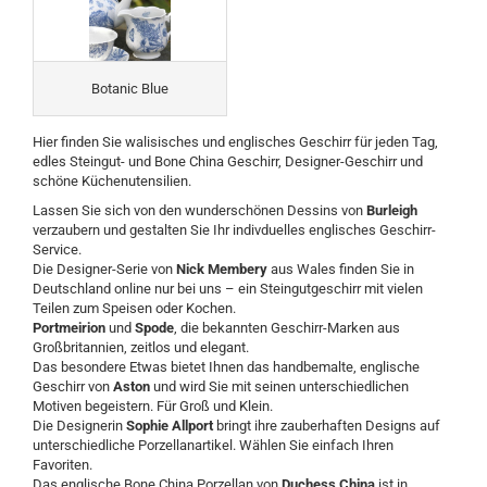
Botanic Blue
Hier finden Sie walisisches und englisches Geschirr für jeden Tag,
edles Steingut- und Bone China Geschirr, Designer-Geschirr und
schöne Küchenutensilien.
Lassen Sie sich von den wunderschönen Dessins von
Burleigh
verzaubern und gestalten Sie Ihr indivduelles englisches Geschirr-
Service.
Die Designer-Serie von
Nick Membery
aus Wales finden Sie in
Deutschland online nur bei uns – ein Steingutgeschirr mit vielen
Teilen zum Speisen oder Kochen.
Portmeirion
und
Spode
, die bekannten Geschirr-Marken aus
Großbritannien, zeitlos und elegant.
Das besondere Etwas bietet Ihnen das handbemalte, englische
Geschirr von
Aston
und wird Sie mit seinen unterschiedlichen
Motiven begeistern. Für Groß und Klein.
Die Designerin
Sophie Allport
bringt ihre zauberhaften Designs auf
unterschiedliche Porzellanartikel. Wählen Sie einfach Ihren
Favoriten.
Das englische Bone China Porzellan von
Duchess China
ist in