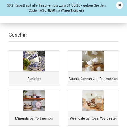
50% Rabatt auf alle Taschen bis zum 31.08.26 - geben Sie den
Code TASCHE50 im Warenkorb ein
Geschirr
Burleigh
Sophie Conran von Portmeirion
Minerals by Portmeirion
Wrendale by Royal Worcester