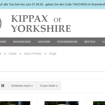
uf alle Taschen bis zum 31.08.26 - geben Sie den Code TASCHE50 im Warenkorb
International English Langu
HOME
WOHNDECKEN
GESCHIRR
KÜCHENMESSER
BESTECK
V
PEWTER KRÜGE
FUTTERNÄPFE
MANSCHETTENKNÖPFE
ZWEITE WAHL 
»
»
»
e
Vasen
Aston Pottery
Vögel
Konto e
Passwo
Sortieren nach
16 pro Seite