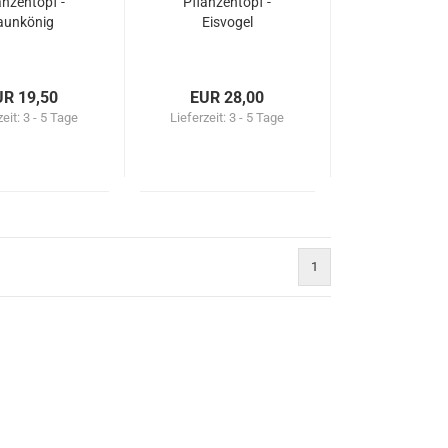
anzentopf -
Pflanzentopf -
aunkönig
Eisvogel
UR 19,50
EUR 28,00
zeit:
3 - 5 Tage
Lieferzeit:
3 - 5 Tage
1