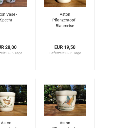
ton Vase -
Aston
Specht
Pflanzentopf -
Blaumeise
UR 28,00
EUR 19,50
zeit:
3 - 5 Tage
Lieferzeit:
3 - 5 Tage
Aston
Aston