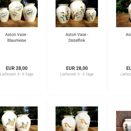
Aston Vase -
Aston Vase -
As
Blaumeise
Distelfink
EUR 28,00
EUR 28,00
E
Lieferzeit:
3 - 5 Tage
Lieferzeit:
3 - 5 Tage
Liefer