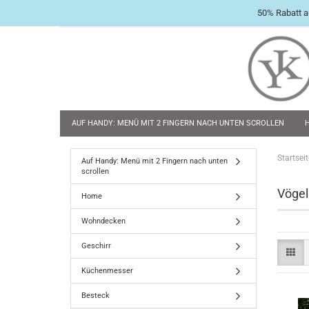
50% Rabatt a
AUF HANDY: MENÜ MIT 2 FINGERN NACH UNTEN SCROLLEN
BABY & KLEINKIND
TASCHENMESSER
FLACHMÄNNER & 
Startseit
Auf Handy: Menü mit 2 Fingern nach unten
scrollen
Vögel
Home
Wohndecken
Geschirr
Küchenmesser
Besteck