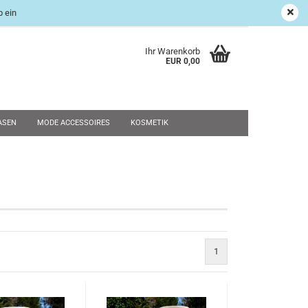
 ein
age Shop
Suchen
Kundenlogin
Merkzettel
Ihr Warenkorb
EUR 0,00
ASEN
MODE ACCESSOIRES
KOSMETIK
UND RESTPOSTEN
WEIHNACHTEN
SALE
NEU
rstellen
rt vergessen?
1