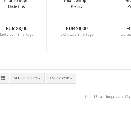
Pflanzentopf -
Pflanzentopf -
Pfl
Distelfink
Kiebitz
Z
EUR 28,00
EUR 28,00
E
Lieferzeit:
3 - 5 Tage
Lieferzeit:
3 - 5 Tage
Liefer
Sortieren nach
16 pro Seite
1
bis
12
(von insgesamt
12
)