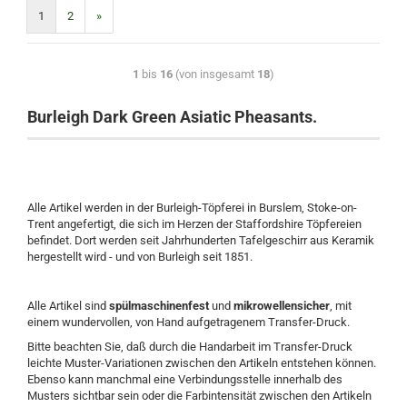
1
2
»
1
bis
16
(von insgesamt
18
)
Burleigh Dark Green Asiatic Pheasants.
Alle Artikel werden in der Burleigh-Töpferei in Burslem, Stoke-on-
Trent angefertigt, die sich im Herzen der Staffordshire Töpfereien
befindet. Dort werden seit Jahrhunderten Tafelgeschirr aus Keramik
hergestellt wird - und von Burleigh seit 1851.
Alle Artikel sind
s
pülmaschinenfest
und
mikrowellensicher
, mit
einem wundervollen, von Hand aufgetragenem Transfer-Druck.
Bitte beachten Sie, daß durch die Handarbeit im Transfer-Druck
leichte Muster-Variationen zwischen den Artikeln entstehen können.
Ebenso kann manchmal eine Verbindungsstelle innerhalb des
Musters sichtbar sein oder die Farbintensität zwischen den Artikeln