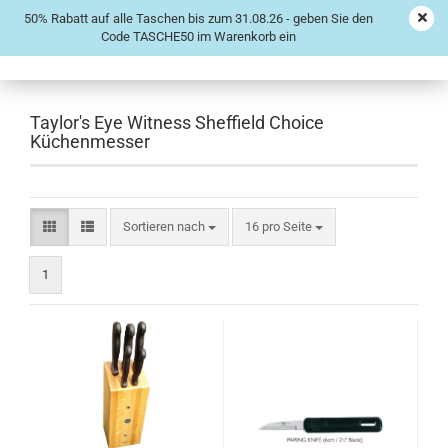
50% Rabatt auf alle Taschen bis zum 31.08.26 - geben Sie den
Code TASCHE50 im Warenkorb ein
Taylor's Eye Witness Sheffield Choice
Küchenmesser
Sortieren nach
16 pro Seite
1