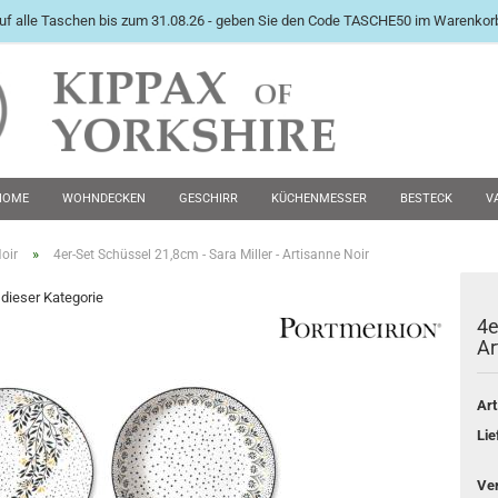
uf alle Taschen bis zum 31.08.26 - geben Sie den Code TASCHE50 im Warenkorb
International English Langu
HOME
WOHNDECKEN
GESCHIRR
KÜCHENMESSER
BESTECK
V
PEWTER KRÜGE
FUTTERNÄPFE
MANSCHETTENKNÖPFE
ZWEITE WAHL 
»
oir
4er-Set Schüssel 21,8cm - Sara Miller - Artisanne Noir
n dieser Kategorie
4e
Konto e
Ar
Passwo
Art
Lie
Ve