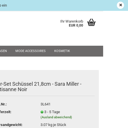
 ein
age Shop
Suchen
Kundenlogin
Merkzettel
Ihr Warenkorb
EUR 0,00
ASEN
MODE ACCESSOIRES
KOSMETIK
UND RESTPOSTEN
WEIHNACHTEN
SALE
NEU
r-Set Schüssel 21,8cm - Sara Miller -
rstellen
tisanne Noir
rt vergessen?
.Nr.:
3L641
ferzeit:
3 - 5 Tage
(Ausland abweichend)
rsandgewicht:
3.07
kg je Stück