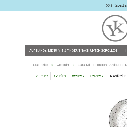
50% Rabatt a
AUF HANDY: MENÜ MIT 2 FINGERN NACH UNTEN SCROLLEN
BABY & KLEINKIND
TASCHENMESSER
FLACHMÄNNER & 
»
»
Startseite
Geschirr
Sara Miller London - Artisanne N
« Erster
« zurück
weiter »
Letzter »
14
Artikel i