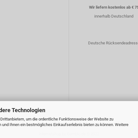
Wir liefern kostenlos ab € 7
innerhalb Deutschland
Deutsche Rücksendeadress
dere Technologien
rittanbietern, um die ordentliche Funktionsweise der Website zu
n und Ihnen ein bestmögliches Einkaufserlebnis bieten zu können. Weitere
Internetshop
by Gambio.de © 2022