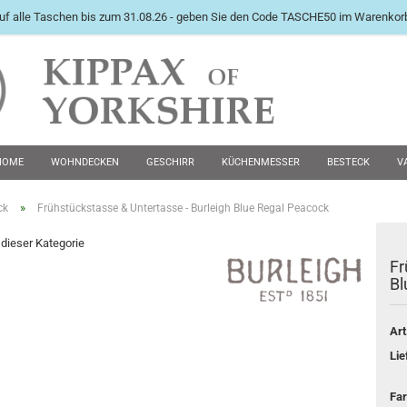
uf alle Taschen bis zum 31.08.26 - geben Sie den Code TASCHE50 im Warenkorb
International English Langu
HOME
WOHNDECKEN
GESCHIRR
KÜCHENMESSER
BESTECK
V
PEWTER KRÜGE
FUTTERNÄPFE
MANSCHETTENKNÖPFE
ZWEITE WAHL 
»
ck
Frühstückstasse & Untertasse - Burleigh Blue Regal Peacock
n dieser Kategorie
Fr
Konto e
Bl
Passwo
Art
Lie
Far