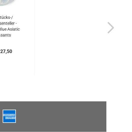
tücks-/
enteller -
Blue Asiatic
sants
27,50