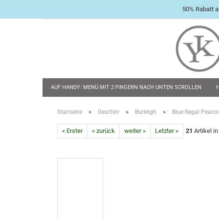
50% Rabatt a
AUF HANDY: MENÜ MIT 2 FINGERN NACH UNTEN SCROLLEN
BABY & KLEINKIND
TASCHENMESSER
FLACHMÄNNER & 
»
»
»
Startseite
Geschirr
Burleigh
Blue Regal Peaco
« Erster
« zurück
weiter »
Letzter »
21
Artikel i