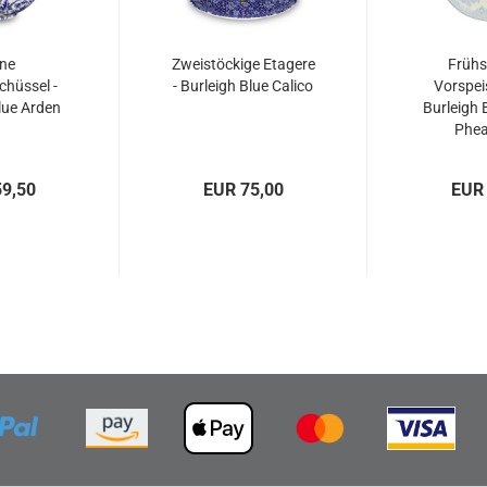
ine
Zweistöckige Etagere
Frühs
chüssel -
- Burleigh Blue Calico
Vorspeis
lue Arden
Burleigh 
Phea
9,50
EUR 75,00
EUR 