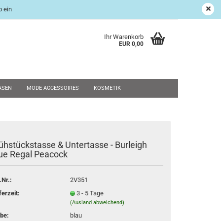
 ein
age Shop
Suchen
Kundenlogin
Merkzettel
Ihr Warenkorb
EUR 0,00
ASEN
MODE ACCESSOIRES
KOSMETIK
UND RESTPOSTEN
WEIHNACHTEN
SALE
NEU
ühstückstasse & Untertasse - Burleigh
rstellen
ue Regal Peacock
rt vergessen?
.Nr.:
2V351
ferzeit:
3 - 5 Tage
(Ausland abweichend)
be:
blau