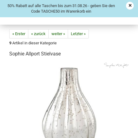
50% Rabatt auf alle Taschen bis zum 31.08.26 - geben Sie den
Code TASCHE50 im Warenkorb ein
« Erster
« zurück
weiter »
Letzter »
9
Artikel in dieser Kategorie
Sophie Allport Stielvase