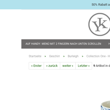
50% Rabatt a
AUF HANDY: MENÜ MIT 2 FINGERN NACH UNTEN SCROLLEN
BABY & KLEINKIND
TASCHENMESSER
FLACHMÄNNER & 
»
»
»
Startseite
Geschirr
Burleigh
Collection One - 
« Erster
« zurück
weiter »
Letzter »
9
Artikel in 