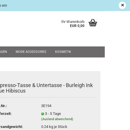
 ein
age Shop
Suchen
Kundenlogin
Merkzettel
Ihr Warenkorb
EUR 0,00
ASEN
MODE ACCESSOIRES
KOSMETIK
UND RESTPOSTEN
WEIHNACHTEN
SALE
NEU
presso-Tasse & Untertasse - Burleigh Ink
rstellen
ue Hibiscus
rt vergessen?
.Nr.:
3E194
ferzeit:
3 - 5 Tage
(Ausland abweichend)
rsandgewicht:
0.24
kg je Stück