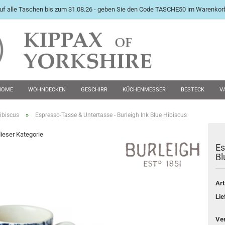
uf alle Taschen bis zum 31.08.26 - geben Sie den Code TASCHE50 im Warenkorb
International English Langu
HOME
WOHNDECKEN
GESCHIRR
KÜCHENMESSER
BESTECK
V
PEWTER KRÜGE
FUTTERNÄPFE
MANSCHETTENKNÖPFE
ZWEITE WAHL 
»
Hibiscus
Espresso-Tasse & Untertasse - Burleigh Ink Blue Hibiscus
dieser Kategorie
Es
Konto e
Bl
Passwo
Art
Lie
Ve