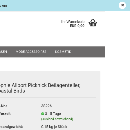
 ein
age Shop
Suchen
Kundenlogin
Merkzettel
Ihr Warenkorb
EUR 0,00
ASEN
MODE ACCESSOIRES
KOSMETIK
UND RESTPOSTEN
WEIHNACHTEN
SALE
NEU
phie Allport Picknick Beilagenteller,
rstellen
astal Birds
rt vergessen?
.Nr.:
3S226
ferzeit:
3 - 5 Tage
(Ausland abweichend)
rsandgewicht:
0.15
kg je Stück