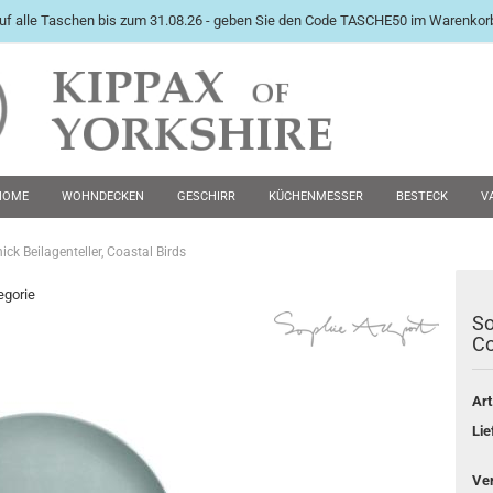
uf alle Taschen bis zum 31.08.26 - geben Sie den Code TASCHE50 im Warenkorb
International English Langu
HOME
WOHNDECKEN
GESCHIRR
KÜCHENMESSER
BESTECK
V
PEWTER KRÜGE
FUTTERNÄPFE
MANSCHETTENKNÖPFE
ZWEITE WAHL 
ick Beilagenteller, Coastal Birds
egorie
So
Konto e
Co
Passwo
Art
Lie
Ve