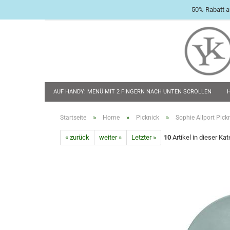
50% Rabatt a
AUF HANDY: MENÜ MIT 2 FINGERN NACH UNTEN SCROLLEN
BABY & KLEINKIND
TASCHENMESSER
FLACHMÄNNER & 
»
»
»
Startseite
Home
Picknick
Sophie Allport Pickn
« zurück
weiter »
Letzter »
10
Artikel in dieser Kat