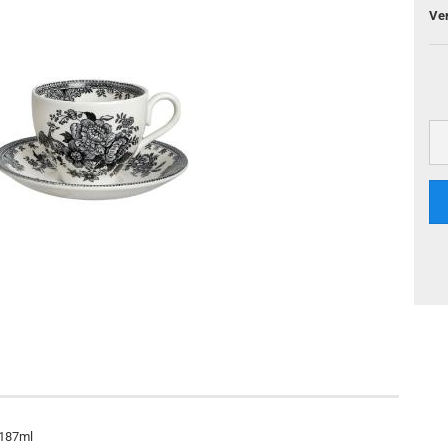
Ve
 187ml