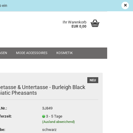
 ein
age Shop
Suchen
Kundenlogin
Merkzettel
Ihr Warenkorb
EUR 0,00
ASEN
MODE ACCESSOIRES
KOSMETIK
UND RESTPOSTEN
WEIHNACHTEN
SALE
NEU
NEU
etasse & Untertasse - Burleigh Black
rstellen
iatic Pheasants
rt vergessen?
.Nr.:
3J849
ferzeit:
3 - 5 Tage
(Ausland abweichend)
be:
schwarz