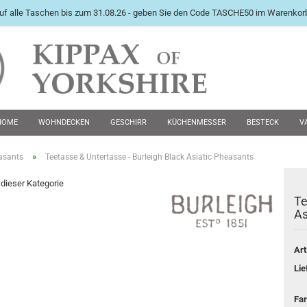
uf alle Taschen bis zum 31.08.26 - geben Sie den Code TASCHE50 im Warenkorb
International English Langu
HOME
WOHNDECKEN
GESCHIRR
KÜCHENMESSER
BESTECK
V
PEWTER KRÜGE
FUTTERNÄPFE
MANSCHETTENKNÖPFE
ZWEITE WAHL 
»
easants
Teetasse & Untertasse - Burleigh Black Asiatic Pheasants
n dieser Kategorie
Te
Konto e
As
Passwo
Art
Lie
Far