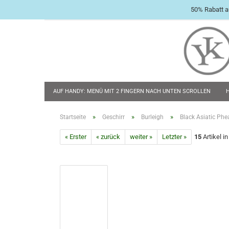
50% Rabatt a
AUF HANDY: MENÜ MIT 2 FINGERN NACH UNTEN SCROLLEN
BABY & KLEINKIND
TASCHENMESSER
FLACHMÄNNER & 
»
»
»
Startseite
Geschirr
Burleigh
Black Asiatic Ph
« Erster
« zurück
weiter »
Letzter »
15
Artikel i