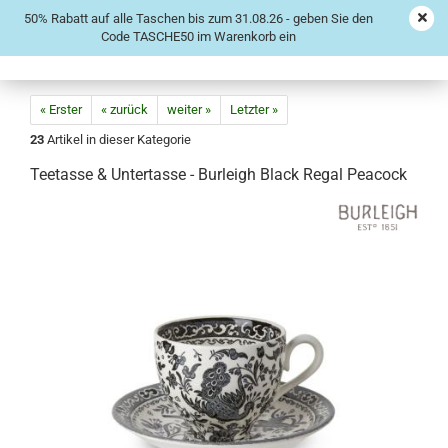
50% Rabatt auf alle Taschen bis zum 31.08.26 - geben Sie den
Code TASCHE50 im Warenkorb ein
« Erster
« zurück
weiter »
Letzter »
23
Artikel in dieser Kategorie
Teetasse & Untertasse - Burleigh Black Regal Peacock