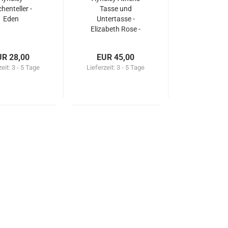
henteller -
Tasse und
Eden
Untertasse -
Elizabeth Rose -
Blue
UR 28,00
EUR 45,00
zeit:
3 - 5 Tage
Lieferzeit:
3 - 5 Tage