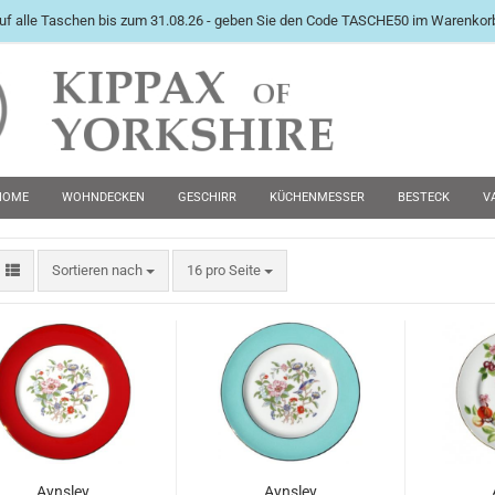
uf alle Taschen bis zum 31.08.26 - geben Sie den Code TASCHE50 im Warenkorb
International English Langu
HOME
WOHNDECKEN
GESCHIRR
KÜCHENMESSER
BESTECK
V
PEWTER KRÜGE
FUTTERNÄPFE
MANSCHETTENKNÖPFE
ZWEITE WAHL 
Sortieren nach
16 pro Seite
Konto e
Passwo
Aynsley
Aynsley