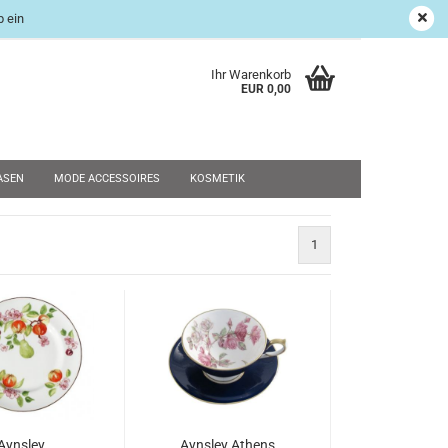
 ein
age Shop
Suchen
Kundenlogin
Merkzettel
Ihr Warenkorb
EUR 0,00
ASEN
MODE ACCESSOIRES
KOSMETIK
UND RESTPOSTEN
WEIHNACHTEN
SALE
NEU
1
rstellen
rt vergessen?
Aynsley
Aynsley Athens