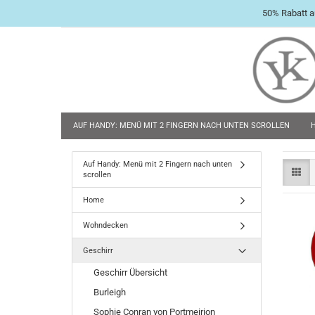
50% Rabatt a
AUF HANDY: MENÜ MIT 2 FINGERN NACH UNTEN SCROLLEN
BABY & KLEINKIND
TASCHENMESSER
FLACHMÄNNER & 
Auf Handy: Menü mit 2 Fingern nach unten
scrollen
Home
Wohndecken
Geschirr
Geschirr Übersicht
Burleigh
Sophie Conran von Portmeirion