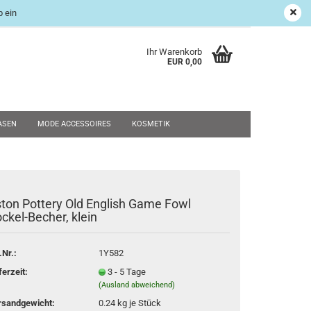
 ein
age Shop
Suchen
Kundenlogin
Merkzettel
Ihr Warenkorb
EUR 0,00
ASEN
MODE ACCESSOIRES
KOSMETIK
UND RESTPOSTEN
WEIHNACHTEN
SALE
NEU
ton Pottery Old English Game Fowl
rstellen
ckel-Becher, klein
rt vergessen?
.Nr.:
1Y582
ferzeit:
3 - 5 Tage
(Ausland abweichend)
rsandgewicht:
0.24
kg je Stück