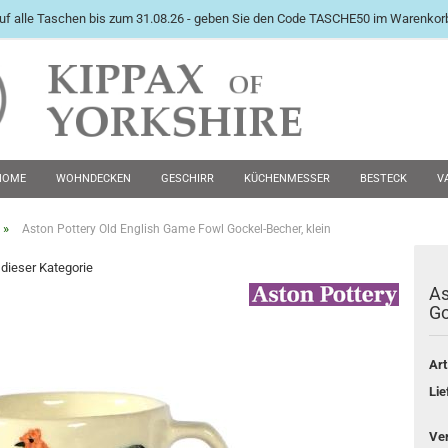
uf alle Taschen bis zum 31.08.26 - geben Sie den Code TASCHE50 im Warenkorb
International English Langu
HOME
WOHNDECKEN
GESCHIRR
KÜCHENMESSER
BESTECK
V
PEWTER KRÜGE
FUTTERNÄPFE
MANSCHETTENKNÖPFE
ZWEITE WAHL 
»
Aston Pottery Old English Game Fowl Gockel-Becher, klein
n dieser Kategorie
As
Konto e
Go
Passwo
Art
Lie
Ve