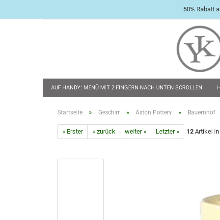
50% Rabatt a
AUF HANDY: MENÜ MIT 2 FINGERN NACH UNTEN SCROLLEN
BABY & KLEINKIND
TASCHENMESSER
FLACHMÄNNER & 
»
»
»
Startseite
Geschirr
Aston Pottery
Bauernhof
« Erster
« zurück
weiter »
Letzter »
12
Artikel i