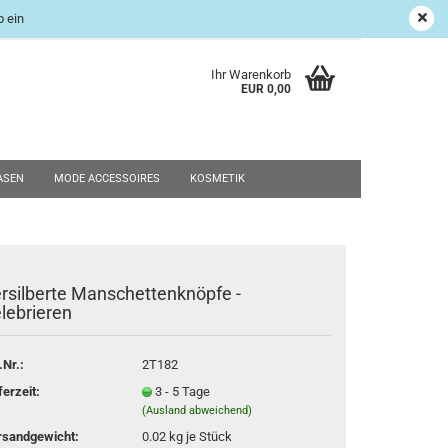
 ein
age Shop
Suchen
Kundenlogin
Merkzettel
Ihr Warenkorb
EUR 0,00
ASEN
MODE ACCESSOIRES
KOSMETIK
UND RESTPOSTEN
WEIHNACHTEN
SALE
NEU
rsilberte Manschettenknöpfe -
rstellen
lebrieren
rt vergessen?
.Nr.:
2T182
ferzeit:
3 - 5 Tage
(Ausland abweichend)
rsandgewicht:
0.02
kg je Stück