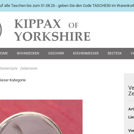
uf alle Taschen bis zum 31.08.26 - geben Sie den Code TASCHE50 im Warenkorb
International English Langu
HOME
WOHNDECKEN
GESCHIRR
KÜCHENMESSER
BESTECK
V
PEWTER KRÜGE
FUTTERNÄPFE
MANSCHETTENKNÖPFE
ZWEITE WAHL 
ttenknöpfe - Zelebrieren
dieser Kategorie
Ve
Konto e
Ze
Passwo
Art
Lie
Ve