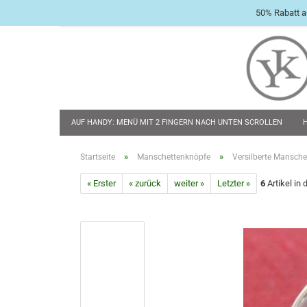
50% Rabatt a
AUF HANDY: MENÜ MIT 2 FINGERN NACH UNTEN SCROLLEN
BABY & KLEINKIND
TASCHENMESSER
FLACHMÄNNER & 
»
»
Startseite
Manschettenknöpfe
Versilberte Mansche
« Erster
« zurück
weiter »
Letzter »
6
Artikel in 