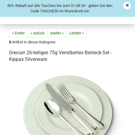
50% Rabatt auf alle Taschen bis zum 31.08.26 - geben Sie den
Code TASCHE50 im Warenkorb ein
« Erster
« zurück
weiter »
Letzter »
8
Artikel in dieser Kategorie
Grecian 26-teiliges 75g Versilbertes Besteck-Set -
Kippax Silverware