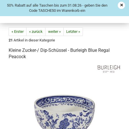
50% Rabatt auf alle Taschen bis zum 31.08.26 - geben Sie den
Code TASCHE50 im Warenkorb ein
« Erster
« zurück
weiter »
Letzter »
21
Artikel in dieser Kategorie
Kleine Zucker-/ Dip-Schüssel - Burleigh Blue Regal
Peacock