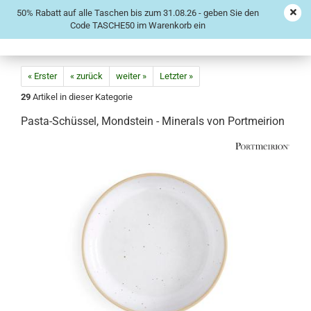
50% Rabatt auf alle Taschen bis zum 31.08.26 - geben Sie den
Code TASCHE50 im Warenkorb ein
« Erster
« zurück
weiter »
Letzter »
29
Artikel in dieser Kategorie
Pasta-Schüssel, Mondstein - Minerals von Portmeirion