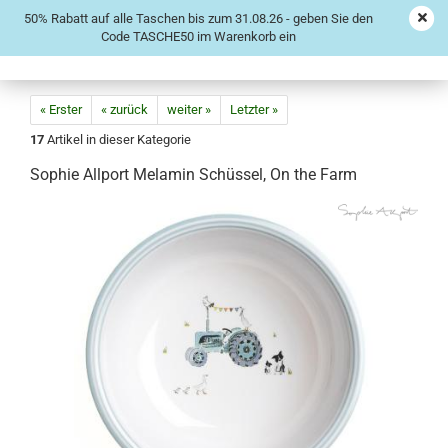
50% Rabatt auf alle Taschen bis zum 31.08.26 - geben Sie den
Code TASCHE50 im Warenkorb ein
« Erster
« zurück
weiter »
Letzter »
17
Artikel in dieser Kategorie
Sophie Allport Melamin Schüssel, On the Farm