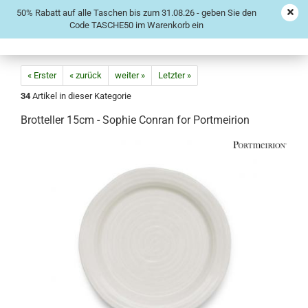
50% Rabatt auf alle Taschen bis zum 31.08.26 - geben Sie den
Code TASCHE50 im Warenkorb ein
« Erster
« zurück
weiter »
Letzter »
34
Artikel in dieser Kategorie
Brotteller 15cm - Sophie Conran for Portmeirion