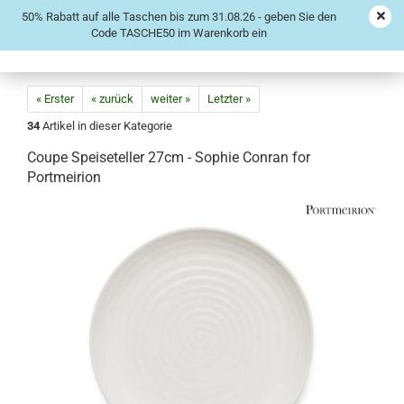
50% Rabatt auf alle Taschen bis zum 31.08.26 - geben Sie den
Code TASCHE50 im Warenkorb ein
« Erster
« zurück
weiter »
Letzter »
34
Artikel in dieser Kategorie
Coupe Speiseteller 27cm - Sophie Conran for
Portmeirion